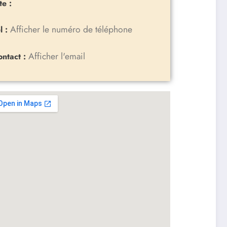
te :
Afficher le numéro de téléphone
l :
Afficher l'email
ontact :