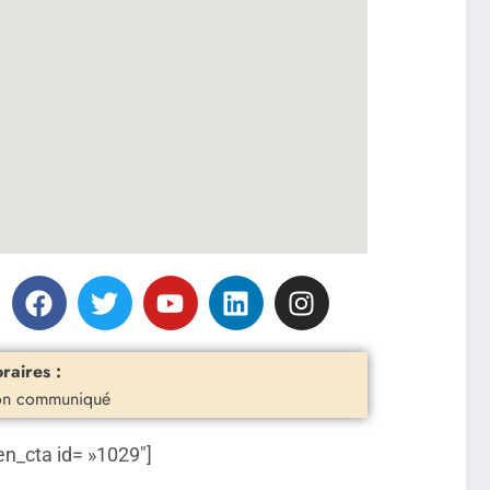
raires :
n communiqué
en_cta id= »1029″]