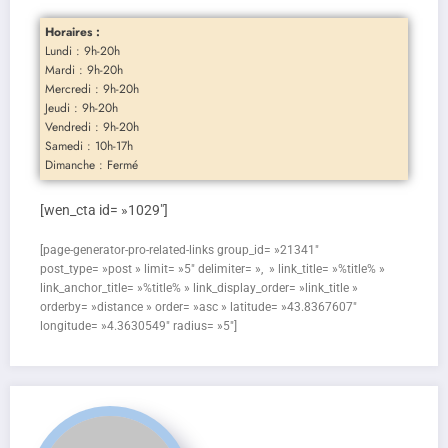
Horaires :
Lundi : 9h-20h
Mardi : 9h-20h
Mercredi : 9h-20h
Jeudi : 9h-20h
Vendredi : 9h-20h
Samedi : 10h-17h
Dimanche : Fermé
[wen_cta id= »1029″]
[page-generator-pro-related-links group_id= »21341″
post_type= »post » limit= »5″ delimiter= », » link_title= »%title% »
link_anchor_title= »%title% » link_display_order= »link_title »
orderby= »distance » order= »asc » latitude= »43.8367607″
longitude= »4.3630549″ radius= »5″]