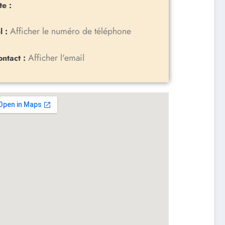
te :
Afficher le numéro de téléphone
l :
Afficher l'email
ontact :