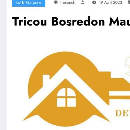
Lot-Et-Garonne
Frespech
19 Avril 2023
Tricou Bosredon Mau