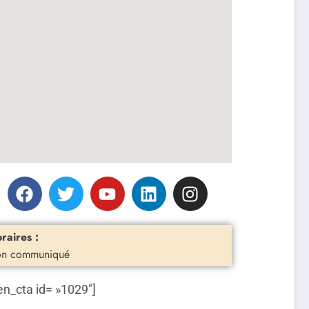
raires :
n communiqué
en_cta id= »1029″]