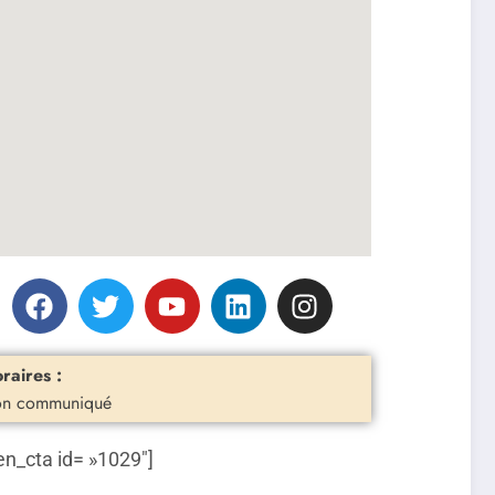
raires :
n communiqué
en_cta id= »1029″]