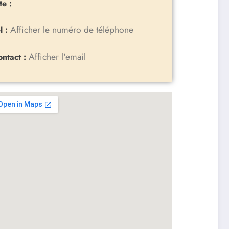
te :
Afficher le numéro de téléphone
l :
Afficher l'email
ontact :