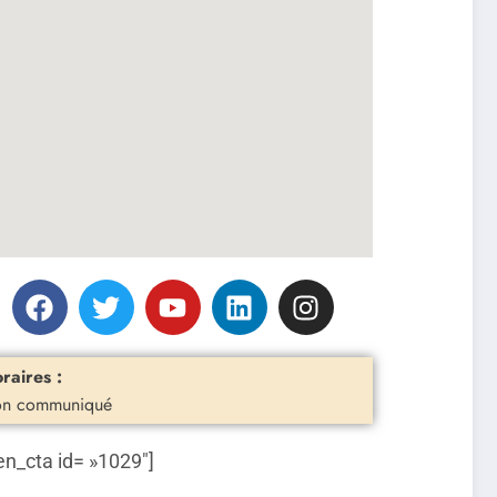
raires :
n communiqué
en_cta id= »1029″]