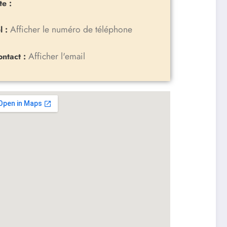
te :
Afficher le numéro de téléphone
l :
Afficher l'email
ontact :