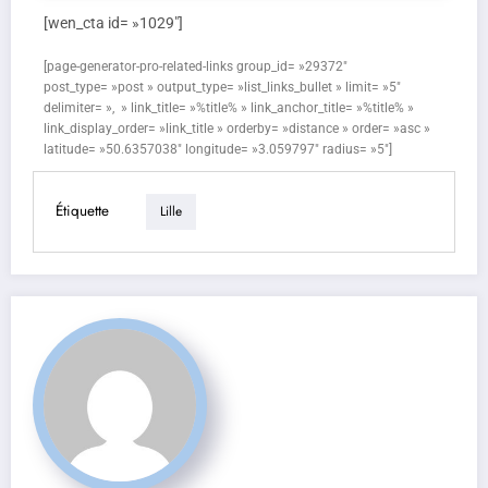
[wen_cta id= »1029″]
[page-generator-pro-related-links group_id= »29372″
post_type= »post » output_type= »list_links_bullet » limit= »5″
delimiter= », » link_title= »%title% » link_anchor_title= »%title% »
link_display_order= »link_title » orderby= »distance » order= »asc »
latitude= »50.6357038″ longitude= »3.059797″ radius= »5″]
Étiquette
Lille