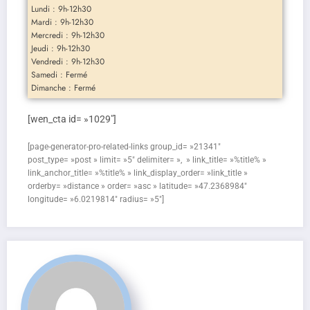
Lundi : 9h-12h30
Mardi : 9h-12h30
Mercredi : 9h-12h30
Jeudi : 9h-12h30
Vendredi : 9h-12h30
Samedi : Fermé
Dimanche : Fermé
[wen_cta id= »1029″]
[page-generator-pro-related-links group_id= »21341″
post_type= »post » limit= »5″ delimiter= », » link_title= »%title% »
link_anchor_title= »%title% » link_display_order= »link_title »
orderby= »distance » order= »asc » latitude= »47.2368984″
longitude= »6.0219814″ radius= »5″]