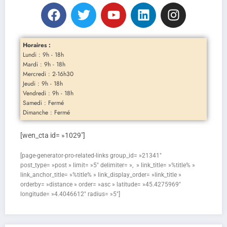
Horaires :
Lundi : 9h - 18h
Mardi : 9h - 18h
Mercredi : 2-16h30
Jeudi : 9h - 18h
Vendredi : 9h - 18h
Samedi : Fermé
Dimanche : Fermé
[wen_cta id= »1029″]
[page-generator-pro-related-links group_id= »21341″
post_type= »post » limit= »5″ delimiter= », » link_title= »%title% »
link_anchor_title= »%title% » link_display_order= »link_title »
orderby= »distance » order= »asc » latitude= »45.4275969″
longitude= »4.4046612″ radius= »5″]