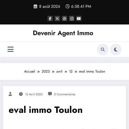
8 août 2026
6:58:41 PM
Devenir Agent Immo
Accueil
2023
avril
12
eval immo Toulon
12 Avril 2023
0 Commentaires
eval immo Toulon