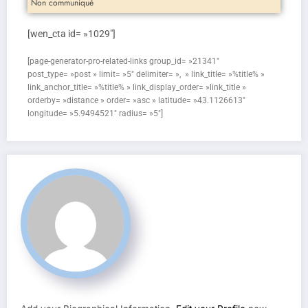
Non communiqué
[wen_cta id= »1029″]
[page-generator-pro-related-links group_id= »21341″
post_type= »post » limit= »5″ delimiter= », » link_title= »%title% »
link_anchor_title= »%title% » link_display_order= »link_title »
orderby= »distance » order= »asc » latitude= »43.1126613″
longitude= »5.9494521″ radius= »5″]