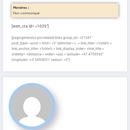
Horaires :
Non communiqué
[wen_cta id= »1029″]
[page-generator-pro-related-links group_id= »21341″
post_type= »post » limit= »5″ delimiter= », » link_title= »%title% »
link_anchor_title= »%title% » link_display_order= »link_title »
orderby= »distance » order= »asc » latitude= »47.4750542″
longitude= »-0.5493831″ radius= »5″]